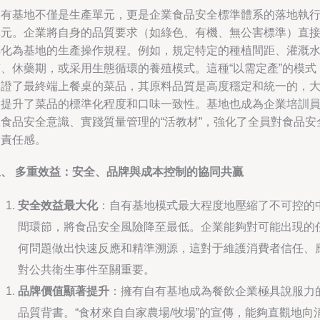
自有基地不僅是生產單元，更是企業食品安全標準體系的落地執
單元。企業將自身的品質要求（如綠色、有機、無公害標準）直
轉化為基地的生產操作規程。例如，規定特定的種植間距、灌溉
質、休藥期，或采用生態循環的養殖模式。這種“以需定產”的模式
保證了最終端上餐桌的菜品，其原料品質是高度穩定和統一的，
大提升了菜品的標準化程度和口味一致性。基地也成為企業培訓
工食品安全意識、實踐質量管理的“活教材”，強化了全員對食品安
的責任感。
三、 多重效益：安全、品牌與成本控制的協同共贏
安全效益最大化
：自有基地模式最大程度地壓縮了不可控的
間環節，將食品安全風險降至最低。企業能夠對可能出現的
何問題做出快速反應和精準溯源，這對于維護消費者信任、
對公共衛生事件至關重要。
品牌價值顯著提升
：擁有自有基地成為餐飲企業極具說服力
品質背書。“食材來自自家農場/牧場”的宣傳，能夠直觀地向