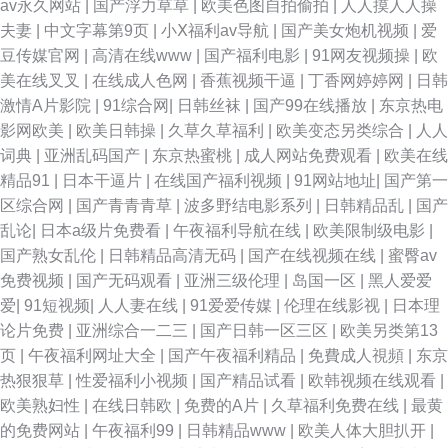
av永久网站
|
国产浮力草草
|
欧美色图自拍偷拍
|
人人摸人人操
夫妻
|
中文字幕第9页
|
小Ⅹ福利av导航
|
国产美女炮机视频
|
爱
豆传媒官网
|
高清在线www
|
国产福利电影
|
91网友视频操
|
欧
美在线叉叉
|
在线成人色网
|
香蕉视频干逼
|
丁香网婷婷网
|
日韩
激情A片影院
|
91综合网
|
日韩丝袜
|
国产99在线播放
|
东京热电
影网欧美
|
欧美日韩操
|
久草久草福利
|
欧美变态另类综合
|
人人
词典
|
亚洲乱码国产
|
东京热蜜桃
|
成人网站免费观看
|
欧美在线
精品91
|
日本干逼片
|
在线国产福利视频
|
91网站地址
|
国产第一
区综合网
|
国产青青青草
|
波多野结电影系列
|
日韩精品乱
|
国产
乱论
|
日本a级片免费看
|
午夜福利导航在线
|
欧美限制级电影
|
国产熟女乱伦
|
日韩精品高清无码
|
国产在线视频在线
|
蜜臀av
免费视频
|
国产无码观看
|
亚洲三级伦理
|
岛国一区
|
黑人爱爱
爱
|
91短视频
|
人人妻在线
|
91爱爱传媒
|
伦理在线影视
|
日本理
论片免费
|
亚洲综合一二三
|
国产日韩一区三区
|
欧美另类第13
页
|
午夜福利网址大全
|
国产午夜福利精品
|
免費成人視頻
|
东京
热狠狠草
|
性爱福利小视频
|
国产精品试看
|
欧韩视频在线观看
|
欧美熟妇性
|
在线日韩欧
|
免费的A片
|
久草福利免费在线
|
最黄
的免费网站
|
午夜福利99
|
日韩精品www
|
欧美人体大胆扒开
|