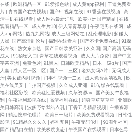
在线
|
欧洲精品一区
|
91爱操色站
|
成人黄app福利
|
干逼免费看
片
|
青青国产在线视频
|
国产91视频在线
|
91香蕉在线视频
|
高
费a级 午夜韩国区二区 91大神免费网址 91色情在线观看 国产精品夜夜嗨 欧
清手机在线观看
|
成人网站最新消息
|
欧美亚洲国产精品
|
在线
观看精品一区
|
成人生片18
|
伊人青青草原
|
午夜宅男在线网
|
成
美日韩内射视频 亚州tv 91传播媒免费入口 国产妓女一一二区三区 男人天堂
人app网站
|
热九九网站
|
成人三级网站在
|
乱伦理电影
|
起碰人
人操
|
国产高清乱伦片
|
福利在线看片
|
国产不卡免费在线
|
91探
网址 先锋影音性AV资源 91黄软件免费版下 国产精久久 欧美日韩影视 午夜
花在线
|
熟女东京热
|
国产日韩欧美亚洲
|
久久国
|
国产高清无码
成人
|
91秘密入口
|
青草在线观看视频
|
成人大片免费
|
国产中文
最新网址你懂得 91超碰在线成人 肏屄国内 久久视频人妻精品国 日韩国产我
字幕亚洲
|
免费色片
|
91黑人
|
日韩欧美精品
|
日本一级α片
|
国产
人妻
|
成人区一区二区
|
国产一二三区
|
老熟女码A片
|
无码成人
精品 影音先锋在线色情91 不卡91福利视频 免费黄色三区 日韩三级在线资源
污
|
美女被内射视频
|
门事件视频一二区
|
成人免费高清视频
|
欧
美在线叉叉
|
自拍国产视频
|
久久成人亚洲
|
91传媒在线观看
|
亚洲天堂av网 97瑟瑟男 精品福利视频92 日韩一本道旡码AⅤ 中文字幕人妻
福利社区影院
|
欧美猛性爱视频
|
久草资源av
|
国产美女午夜福
利
|
午夜福利影院在线
|
高清福利在线
|
超碰草草草草草
|
亚洲欧
在线一区 91情爱网美国 成人午夜无码福利视频 老司机福利91视频 91插视频
美日韩高清
|
波多野给我结衣乳
|
丁香五月精品视频
|
主播资源
网
|
精油按摩伦理片
|
欧美日一级片
|
欧美免费观看视频
|
日韩性
92恋足 精品久久97麻豆 欧美视频自拍 伊人精品影院 91黄页 91资源超碰 东
影院
|
91精品久久久久
|
婷香五月
|
午夜无码伦理
|
91海角社区
|
国产精品自在拍
|
欧美极度变态
|
午夜国产在线观看
|
日本色导
方AV免费看 久久99精品视频 日韩高清无码不卡 91美女逼 成人午夜福利视频