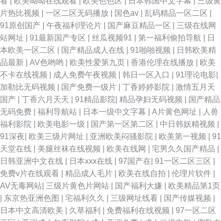
看
|
欧美呦呦在线观看
|
欧美色色区
|
日本韩国中文字幕
|
三级黄
片热比视频
|
一区二区无码播放
|
国色av
|
乱码精品一区二区
|
91原创国产
|
午夜福利理论片
|
国产麻豆精品一区
|
三级在线网
站网址
|
91最新国产专区
|
丝瓜视频91
|
第一福利偷拍导航
|
日
本欧美一区二区
|
国产精品成人在线
|
91啪啪视频
|
日韩欧美精
品最新
|
AV色哟哟
|
欧美性爱第九页
|
香港伦理在线播放
|
欧美
不卡在线视频
|
成人免费午夜视频
|
韩日一区入口
|
91理论电影
|
加勒比无码视频
|
国产免费一级片
|
丁香婷婷影院
|
激情五月天
国产
|
丁香六月天天
|
91精品影院
|
精品孕妇无码视频
|
国产精品
无码免费
|
福利导航站
|
日本一级中文字幕
|
A片黄色网址
|
人兽
福利影院
|
欧美电影一级
|
国产第一区第二区
|
中日韩妖精视频
|
91深夜
|
欧美三级片网址
|
亚洲欧美闷骚影院
|
欧美第一视频
|
91
天堂在线
|
美腿丝袜在线视频
|
欧美在线网
|
宅男久久国产精品
|
日韩亚洲中文在线
|
日本xxx在线
|
97国产在
|
91一区二区三区
|
免费v片在线观看
|
精品成人毛片
|
欧美在线自拍
|
伦理片软件
|
AV无毒网站
|
三级片黄色片网站
|
国产福利大嫌
|
欧美精品第1页
|
东京热亚洲色图
|
宅福利久久
|
三级网址线看
|
国产传媒视频
|
日本中文高清欧美
|
久草福利
|
免费福利在线视频
|
97一区二区