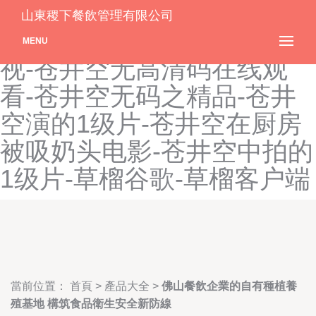
苍井空波多野结衣AA片-苍
山東稷下餐飲管理有限公司
井空大战-苍井空的挑色影
MENU
视-苍井空无高清码在线观
看-苍井空无码之精品-苍井
空演的1级片-苍井空在厨房
被吸奶头电影-苍井空中拍的
1级片-草榴谷歌-草榴客户端
當前位置：
首頁
>
產品大全
>
佛山餐飲企業的自有種植養
殖基地 構筑食品衛生安全新防線