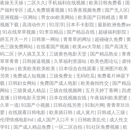
夜操天天操
|
二区久久
|
手机福利在线视频
|
欧美日韩免费看
|
国
产福利专区
|
成人免费观看视频
|
91香蕉视频免费
|
国产无人区
|
亚洲视频一区网站
|
男女do欧美网站
|
欧美国产日韩精选
|
青草
视频下载
|
高清动作片
|
91淫浮
|
日本不卡影院
|
最新欧洲免费av
|
91在线草草视频
|
91李宗精品
|
国产精品在线
|
超碰福利影院
|
婷五月天一片
|
日韩第一网站
|
青青草的网址
|
超碰碰久免费
|
黄
色三级免费网站
|
在线看国产视频
|
欧美aⅴ大导航
|
国产高清无
码二区
|
伊人插叉叉叉
|
三级黄色电影天堂
|
国产精品熟女
|
青青
草草青青
|
日韩操逼视频
|
久草福利资源站
|
欧美色图论坛
|
虐待
孕妇av
|
欧美欧美欧美欧美
|
日本综合在线观看
|
亚洲图片欧美
另类
|
免费成人短视频
|
三级免费女
|
无码吃瓜
|
免费看片神器下
载
|
日韩妇女网站
|
免费国产成人电影
|
欧美偷拍性交
|
国产精品
网站
|
三级黄成人精品
|
三级在线视频网
|
五月天婷丁香网
|
四虎
直播
|
日韩电影天堂网
|
日本在线视频在线
|
午夜福利欧美肥婆
|
久草一道
|
91国产小视频
|
日韩在线另类
|
91制片网
|
青青草玖玖
爱
|
在线观看日韩电影
|
欧美插日韩
|
成人簧片
|
日韩成人三级
|
伦理情感电影hd
|
成人国产入口不卡
|
日韩欧美乱伦
|
成人性文
学91
|
国产成人精品免费
|
一区二区自拍
|
91社区免费视频
|
欧