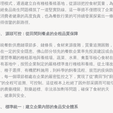
管理模式，通過建立自有種植養殖基地，從源頭把控食材質量，
杜絕食品衛生問題構筑了一道堅實防線。這一舉措不僅體現了企
對消費者健康的高度負責，也為餐飲行業的可持續發展探索出一
值得借鑒的新路徑。
一、 源頭可控：從田間到餐桌的全程品質保障
傳統餐飲供應鏈環節多、鏈條長，食材來源復雜，質量追溯困難
存在一定的安全隱患。佛山部分領先的餐飲企業率先投資建設或
作運營專屬的種植基地與養殖場。蔬菜、水果、禽畜等核心食材
自有基地中，按照企業制定的嚴格標準進行種植和養殖。從土壤
良、種子選擇、有機肥料施用，到科學的飼養流程、規范的疫病
，每一個環節都處在企業的嚴密監控之下，實現了從“農田”到“廚
房”的全程可追溯、可控制。這從根本上杜絕了因外部采購而可能
入的農藥殘留、獸藥超標、非法添加劑等問題，確保了食材的天
然、健康與安全。
二、 標準統一：建立企業內部的食品安全體系