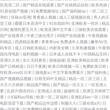
香蕉一区 福利网址 日韩专区第三页 91传媒视频传媒视频 aV不卡在线看 美
区高清二区
|
国产精选在线观看
|
国产在线精品自拍
|
欧美色插
|
91原创国产视频
|
91免费视频地址
|
国产福利姬sp
|
一区二区三
日韩色色 中文字幕久荜草 91网站不用下载直接观看 国产呦系列31 日本阿v
孕妇
|
丝袜av亚洲
|
青青操人视频
|
成人三级视频在线
|
男人的天
堂三级
|
暖暖日本高清中文
|
91在线软件
|
亚洲欧美一性区
|
精品
视频 91看片淫黄大片在看 精品视频91福利 九七久久 午夜成人福利网 美女看
日韩
|
激情性爱五月天
|
欧美亚洲中文字幕
|
三级欧美在线观看
|
国产在线青草
|
午夜三级伦理片
|
69国产在线观看
|
午夜视频福
片 先锋影音在线a资源色 91蜜桃麻豆 东方AV正在进入 午夜羞羞 97超碰人人
利精品
|
四虎精品免费
|
青青草ios
|
免费成年人视频
|
嫩草AV无
码专区
|
成人日韩欧美精品
|
内射美女网
|
久草热播视频
|
午夜韩
妻 激情婷婷久久亚洲 午夜诱惑av 91免费在线破视频 东京热大轮奸 深夜色福
国伦理电影
|
福利视频一区
|
日本成人在线不卡
|
中国精品无码
|
亚洲久久色
|
永久无码黄色
|
操操超碰
|
亚洲欧美精品在线
|
欧美
亚洲福利无码 俺去也欧洲综合 超碰自拍欧美 91白丝操 91搞熟女 超碰免费人
国产日韩精选
|
日日干夜夜
|
欧美日韩视频一区
|
免费欧美日韩
|
性欧美xxxx0
|
日本三级电影a
|
中文字幕免费看片
|
国产福利免
|
人妻 超碰成人91 日韩国产av茶a 91大神磁力 www69男人天堂 女人资源网
国产视频精品视频
|
日韩无码中文精品
|
精品一区二区三区
|
五
月天六月婷婷
|
精品国产网站
|
国产精品一区久久
|
一区亚洲人
影音先锋 91video在线观看 亚洲日本韩国精品 传媒精品入口免费 内射嫂子
妻
|
乱婬片国语对白
|
亚洲成人在线
|
超碰吃瓜
|
亚洲五月婷婷丁
香
|
小Ⅹ福利av导航
|
欧美一区二区福利
|
亚洲乱码av一区
|
日韩
影音先锋 91n网站免费观看 92肏肏 九九99九九99九九 色综合国产成人 91
电影迅雷下载
|
国产精品边作边喷
|
制服久久
|
三级在线a片
|
日
韩一区欧美
|
91免费网站视频
|
成人无码影视
|
日韩午夜在线电