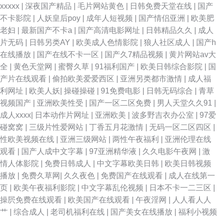
xxxxx
|
深夜国产精品
|
毛片网站黄色
|
日韩免费天堂在线
|
国产
不卡影院
|
人妖皇后poy
|
成年人短视频
|
国产情侣亚洲
|
欧美肥
网 超碰91人人人人人乐 91国产黑丝足交 亚州成人色网 色婷婷观看入口 日屄
老妇
|
最新国产不卡a
|
国产高清电影网址
|
日韩精品久久
|
成人
片无码
|
日韩另类AY
|
欧美成人色情影院
|
狼人社区成人
|
国产h
导航 先锋影音女同 精品91九色 日韩无码丝袜网址 香蕉伊在线 91社区论坛电
在线播放
|
国产在线不卡一区
|
国产久7精品视频
|
黄片网站av大
全
|
黄色天堂网
|
蜜臀久草
|
91福利国产
|
欧美日韩综合影院
|
国
影 俺去也色 豆花91网 九要肏屄海角社区 欧美性爱复古wwww 91n在线 91熟
产片在线观看
|
偷拍欧美爱爱西区
|
亚洲另类都市激情
|
成人福
利网址
|
欧美人妖
|
操碰操碰
|
91免费电影
|
日韩无码综合
|
青草
妇 东方aⅴ影库 九九伦子片 蜜桃成人免费网站 亚洲AV先锋 91福利淫导航 91
视频国产
|
亚洲欧美性受
|
国产一区二区免费
|
男人天堂久久91
|
成人xxxx
|
日本动作片网址
|
亚洲欧美
|
波多野吉衣办公室
|
97爱
香蕉视频18 超碰91第一页 韩国久久精品 四虎东方av 最新福利AV在线 91牛
碰窝窝
|
三级片性爱网站
|
丁香五月花激情
|
无码一区二区四区
|
性欧美视频在线
|
亚洲三级网站
|
两性午夜福利
|
亚洲伦理在线
牛人妻 俺去也导航 久久国产高潮久久 青青草原社区 伊人大香蕉介绍 91国产
观看
|
国产人成中文字幕
|
97亚洲精华液
|
久久电影午夜网
|
激
情人体影院
|
免费日韩成人
|
中文字幕欧美日韩
|
欧美日韩视频
原创大香蕉 超碰在线网址 黑丝少妇孙倩 老司机av管乐 青青草影院福利专区
播放
|
免费久草网
|
久久夜色
|
免费国产在线观看
|
成人在线第一
页
|
欧美午夜福利影院
|
中文字幕乱伦视频
|
日本不卡一二三区
|
91草网站 91制片厂无码色情 国产精品分类 色婷婷观看入口 欧美特黄特色免
操屄免费在线观看
|
欧美国产在线观看
|
午夜淫网
|
人人看人人
艹
|
综合成人
|
老司机福利在线
|
国产美女在线播放
|
福利小视频
费 69黄页网站 丝袜足交网 美女网站 欧美一区二区三区啪啪 国产日韩在 免