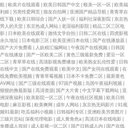
航
|
欧美片在线观看
|
欧美日韩国产中文
|
殴美一区一区
|
欧美福
利姬
|
另类性爱网页
|
狼友自拍网
|
亚洲国产精品导航
|
青青草在
青娱乐国产 伊人福利国产 91看片黄色下载 99久久精品无码 国产精品久久人
线下载
|
欧美日韩综合
|
国产人妖一区
|
福利社深夜影院
|
东京热
男人的天堂
|
东京热成人网站
|
老湿福利影院
|
精品二区三区电
久久之久久 午夜成人黑料福利 91在线swag 黑料国产第一页吃 日韩城人网站
影
|
日本欧美在线观看
|
激情文学自拍
|
日韩二区在线
|
四虎影视
永久地址
|
日本电影三区
|
欧美亚洲日本在线
|
国产在线播放器
|
亚洲色图网址 91韩剧网 91一起c 丁香激情综合 玖玖资源影音先锋 日韩无码
国产大片免费看
|
人妖精汇编网站
|
午夜国产在线视频
|
日韩国
产在线播放
|
国产一区欧美二区
|
黄色三级最新免费
|
爱豆一区
123 91丝足 国产午夜福利网址 日韩欧美超碰 伊人久久新址 91试香蕉视频免
二区
|
青草草在线
|
高清影视免费播放
|
欧美熟女乱伦性爱
|
日韩
在线中文
|
国产在线免费观看
|
欧美中文
|
国产女同在线观看
|
在
费 国产专区传媒 欧美TV日韩TV网站 婷婷五月天色 91豆花成人网站 国产永
线免费欧美视频
|
青青草莓视频
|
日本不卡免费二区
|
最新黄色
AV网址
|
国产三级在线观看
|
97国产视频
|
岛国午夜福利视频
|
久91福利 深爱开心激情日日撸 91叉啊插 国内av自拍 91巨炮福利在线观看
狠狠的撸最新版
|
高清资源
|
国产大片黄
|
中文字幕下载网站
|
亚
洲深夜福利
|
欧美影院一区二区
|
午夜在线社区视频
|
欧美日韩
后入91 一区二区偷拍在线播放 四虎成人影视免费在线 www91激情com 91
电影
|
麻豆影视
|
欧美爽网
|
成年人网站
|
东京热无码影片
|
91视
频91最新
|
吃瓜福利小视频
|
日韩福利专区
|
亚洲欧美另类图片
|
在线精品视频 91啦精品视频网站 影音先锋电影成人AV 亚洲AV人人妻人人操
三级片总站
|
深夜伦理电影
|
成人黄免色a
|
高清日本在线电影
|
免費成人視頻
|
成人影视一区二区
|
国产日韩成人内
|
国产在线