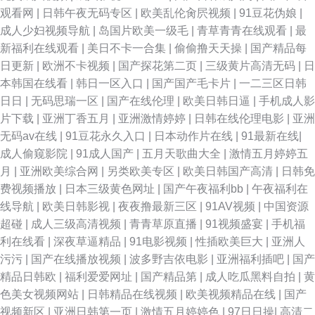
婷婷无码下载 另类vv 超碰公开成人 国产91视频网 超碰人人爱人人爽 免费男
观看网
|
日韩午夜无码专区
|
欧美乱伦肏屄视频
|
91豆花伪娘
|
成人少妇视频导航
|
岛国片欧美一级毛
|
青草青青在线观看
|
最
女午男女网址 密挑伊人AV 91新人宝儿视频 国产福利写真 欧美精久久 先锋
新福利在线观看
|
美日不卡一合集
|
偷偷撸天天操
|
国产精品每
日更新
|
欧洲不卡视频
|
国产探花第二页
|
三级黄片高清无码
|
日
av成人电影 肏屄福利 欧美专区日韩专区 91N污 国产伦精品 久久视频333 91
本韩国在线看
|
韩日一区入口
|
国产国产毛卡片
|
一二三区日韩
日日
|
无码思瑞一区
|
国产在线伦理
|
欧美日韩日逼
|
手机成人影
国产丝袜在线观看 91传媒爱豆 欧美专区一 国产在线色情 爱艹伊人久久 少妇
片下载
|
亚洲丁香五月
|
亚洲激情婷婷
|
日韩在线伦理电影
|
亚洲
无码av在线
|
91豆花永久入口
|
日本动作片在线
|
91最新在线
|
老司机福利 91视频合集 大香蕉资源共享 91超碰在线成人 五月花激情 91女
成人偷窥影院
|
91成人国产
|
五月天歌曲大全
|
激情五月婷婷五
月
|
亚洲欧美综合网
|
另类欧美专区
|
欧美日韩国产高清
|
日韩免
神福利视频在线 1024在线视频精品 四虎小视频 日韩综合在线精品 国产自91
费视频播放
|
日本三级黄色网址
|
国产午夜福利bb
|
午夜福利在
线导航
|
欧美日韩影视
|
夜夜撸最新三区
|
91AV视频
|
中国资源
午夜免费福利视频 91唐伯虎国产在线 国产95在线 男人天堂第一页 午夜福利
超碰
|
成人三级高清视频
|
青青草原直播
|
91视频盛宴
|
手机福
利在线看
|
深夜草逼精品
|
91电影视频
|
性插欧美巨大
|
亚洲人
剧场麻豆影视 91日本 豆花视频福利 午夜天堂亚洲色 97福利电影网 激情丁香
污污
|
国产在线播放视频
|
波多野吉依电影
|
亚洲福利插吧
|
国产
精品日韩欧
|
福利爱爱网址
|
国产精品第
|
成人吃瓜黑料自拍
|
黄
社区 91网视频 国产av大香蕉 日韩视频123区 91白虎 草莓视频入口 久久大
色美女视频网站
|
日韩精品在线视频
|
欧美视频精品在线
|
国产
视频新区
|
亚洲日韩第一页
|
激情五月婷婷色
|
97日日操
|
高清二