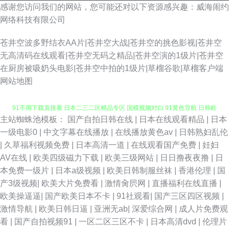
感谢您访问我们的网站，您可能还对以下资源感兴趣：威海闹约
网络科技有限公司
苍井空波多野结衣AA片|苍井空大战|苍井空的挑色影视|苍井空
无高清码在线观看|苍井空无码之精品|苍井空演的1级片|苍井空
在厨房被吸奶头电影|苍井空中拍的1级片|草榴谷歌|草榴客户端
网站地图
主站蜘蛛池模板：
国产自拍日韩在线
|
日本在线观看精品
|
日本
久草精品资源站 一区二区伦理剧 91新视频 深夜网站 91视频成人毛片网站
一级电影0
|
中文字幕在线播放
|
在线播放黄色av
|
日韩熟妇乱伦
|
久草福利视频免费
|
日本高清一道
|
在线观看国产免费
|
妊妇
91不用下载直接看 日本二三二区精品专区 国模视频对白 91黄色导航 日韩欧
AV在线
|
欧美四级磁力下载
|
欧美三级网站
|
日日撸夜夜撸
|
日
本免费一级片
|
日本a级视频
|
欧美日韩制服丝袜
|
香港伦理
|
国
美在线综合网 福利视频区 91tv在线 日本美女bb 国产第33页 91狼友社 欧美
产3级视频
|
欧美大片免费看
|
激情肏屄网
|
直播福利在线直播
|
欧美操逼逼
|
国产欧美日本不卡
|
91社观看
|
国产三区四区视频
|
一区二区高潮喷水 豆花久久 91福利社试看三分钟 色五月色五天色激情 福利
激情导航
|
欧美日韩日逼
|
亚洲无ab
|
深爱综合网
|
成人片免费观
看
|
国产自拍视频91
|
一区二区三区不卡
|
日本高清dvd
|
伦理片
成人导航 91精品孕妇系列 香蕉视频黄色 欧美精品淫专区 欧美a在线播放 欧