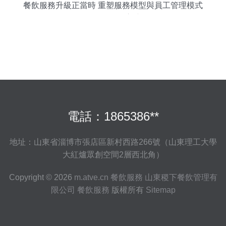
餐飲服務升級正當時 重塑服務模型與員工管理模式
的正確打開方式
電話：1865386**
地址：山東省淄博市張店區新村西路266號（山東理工大學
大紅爐眾創空間2層西北角）
Copyright © 2026
m.atve.cn
餐飲服務
山東稷下餐飲管理有
限公司
餐飲服務
版權所有
Sitemap