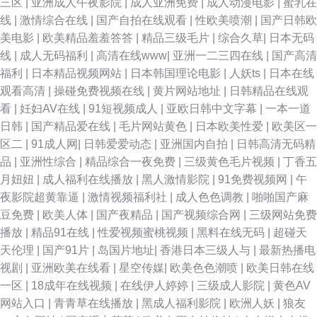
三区
|
亚洲成人午夜影院
|
成人亚洲免费
|
成人动漫电影
|
蜜乳在
线
|
激情综合在线
|
国产自拍在线观看
|
性欧美喷潮
|
国产日韩欧
美电影
|
欧美精品羞羞答答
|
精品三级毛片
|
综合久草
|
日本无码
线
|
成人无码福利
|
高清在线www
|
亚洲一二三四在线
|
国产高清
福利
|
日本精品视频网站
|
日本韩国理论电影
|
人妖ts
|
日本在线
观看高清
|
操碰免费视频在线
|
黄片网站地址
|
日韩精品在线观
看
|
妊妇AV在线
|
91短视频成人
|
亚欧日韩中文字幕
|
一本一道
日韩
|
国产精品爱在线
|
毛片网站黄色
|
日本欧美性爱
|
欧美区一
区二
|
91成人网
|
日韩爱爱动态
|
亚洲国内自拍
|
日韩高清无码精
品
|
亚洲性综合
|
精品综合一夜免费
|
三级黄色毛片视频
|
丁香五
月妞妞
|
成人福利在线播放
|
黑人激情影院
|
91免费视频网
|
午
夜影院超黄靠逼
|
激情视频福利社
|
成人色色调教
|
啪啪国产麻
豆免费
|
欧美人体
|
国产夜精品
|
国产视频综合网
|
三级网站免费
播放
|
精品91在线
|
性爱视频蜜桃视频
|
黑料在线无码
|
超碰天
天伦理
|
国产91片
|
岛国片地址
|
香港日本三级人与
|
最新热播电
视剧
|
亚洲欧美在线看
|
星空传媒
|
欧美色色潮喷
|
欧美日韩在线
一区
|
18成年在线视频
|
在线伊人婷婷
|
三级成人影院
|
黄色AV
网站入口
|
青青草在线播放
|
黑成人福利影院
|
欧洲人妖
|
狼友