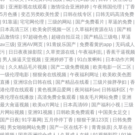
黄页网址 国产精品海角大神 日韩123区访问指南 91爱搞屄 不卡的AV网在线
影
|
亚洲影视在线观看
|
激情综合亚洲婷婷
|
午夜韩国伦理
|
丁香
5月色播
|
变态另类欧美性爱
|
日韩在线专区
|
日韩无码高清免费
观看 久热精品视频 91福利在线视频 伊人大久av 玖玖艹超碰 91资源超碰 免
|
91靠逼
|
宅宅网伦理
|
三级的网站
|
国产免费看片
|
草逼的免费
|
日本高清三区
|
欧美肏屄视频一区
|
久草福利资源在玷
|
国产精
费肏屄 91绯色视频系列 91大片免费观看
品激情综
|
97超碰色色
|
超碰自拍豆花
|
国产精品三级电
|
草逼
av三级
|
亚洲AV网页
|
91青娱乐国产
|
免费看黄的app
|
无码成人
污
|
日日夜夜操影院
|
久草资源在线
|
午夜福利乱
|
香蕉干逼视频
|
男人操逼天堂视频
|
亚洲婷婷丁香
|
91白浆蝌蚪
|
日本动作片网
址
|
久久精品毛片视频
|
国产二级免费视频
|
欧美电影一区二区
|
一级伦理电影
|
狠狠肏在线视频
|
午夜福利网址
|
欧美欧美色图
直播
|
亚洲综合日韩在线
|
国产精品在线看
|
三级片操胖孕妇
|
香
港伦理在线观看
|
黄色视屏品爱网
|
夜间福利av
|
日韩福利区
|
午
夜伦理在线播放
|
高清免费全集观看
|
狼友毛片网站免费
|
亚洲
最大肏逼视频
|
欧美α片网址
|
日本高清69
|
国产福利小视
|
三级
片网站视频
|
亚洲91视频
|
日韩欧美免费观看
|
中国美女足交
|
国产日夜
|
91字幕网
|
五月停停丁香
|
狠狠干第123页
|
日韩免费
视
|
男女啪啪网站免费
|
国产一区在线不卡
|
青青操原
|
久草在在
线视频
|
国产亚洲综合成人
|
久草成人在线
|
91视频影院
|
91神