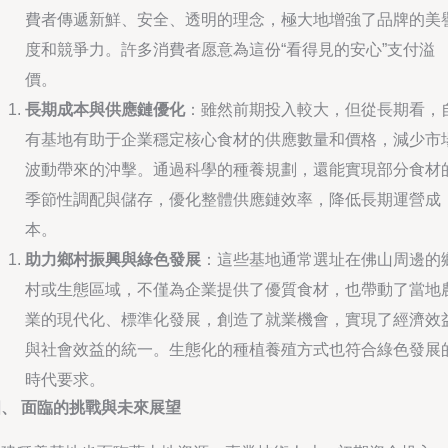
費者傳遞新鮮、安全、透明的理念，極大地增強了品牌的美
度和競爭力。許多消費者愿意為這份“看得見的安心”支付溢
價。
長期成本與供應鏈優化
：雖然前期投入較大，但從長期看，
有基地有助于企業穩定核心食材的供應數量和價格，減少市
波動帶來的沖擊。通過科學的種養規劃，還能實現部分食材
季節性調配與儲存，優化整體供應鏈效率，降低長期運營成
本。
助力鄉村振興與綠色發展
：這些基地通常選址在佛山周邊的
村或生態區域，不僅為企業提供了優質食材，也帶動了當地
業的現代化、標準化發展，創造了就業機會，實現了經濟效
與社會效益的統一。生態化的種植養殖方式也符合綠色發展
時代要求。
四、 面臨的挑戰與未來展望