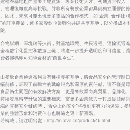
自建種養基地也面臨著土地資源、專業技術人才、初期資金投入
大、管理復雜度高等挑戰。并非所有餐飲企業都具備獨立運營的
件。因此，未來可能出現更多靈活的合作模式，如“企業+合作社+
戶”的訂單農業，或多家餐飲企業聯合共建共享基地，以分攤成本
風險。
結合物聯網、區塊鏈等技術，對基地環境、生長過程、運輸流通
行全程數字化監控和數據上鏈，將進一步提升透明度和可信度，
費者掃碼即可知曉食材的“前世今生”。
佛山餐飲企業通過布局自有種植養殖基地，將食品安全的管理關
大幅前移，展現了前瞻性的戰略眼光和深厚的責任感。這不僅是
對食品衛生問題的有效解決方案，更是餐飲業向高質量、品牌化
可持續發展轉型升級的重要標志。當更多企業致力于打造從源頭
終端的完整安全鏈條時，“舌尖上的安全”將得到更有力的保障，餐
行業的整體形象和消費信心也將隨之邁上新臺階。
若轉載，請注明出處：http://m.atve.cn/product/46.html