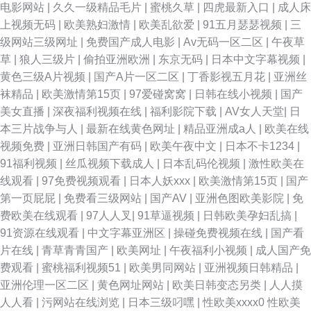
电影网站
|
久久一级精品毛片
|
蜜桃久草
|
四虎最新入口
|
成人床
上视频无码
|
欧美熟妇激情
|
欧美乱欲爱
|
91五月瑟瑟视频
|
三
美日韩色色中色色 青青草第一页 97资源在线视频 久操视频免费网在线 91女
级网站三级网址
|
免费国产成人电影
|
Av无码一区二区
|
午夜草
草
|
狼人三级片
|
偷拍亚洲欧洲
|
东京无码
|
日本中文字幕视频
|
生裸视频在线看 国产精品一一一 欧美牛b叉视频 亚洲国产线看 91青青草视
黄色三级A片视频
|
国产A片一区二区
|
丁香影视五月花
|
亚洲丝
袜精品
|
欧美激情第15页
|
97爱碰窝窝
|
日韩在线小视频
|
国产
频 97日韩免费 国产123片区 九操大香蕉9 91视频免费刷 91另类视频 91叉插
美女直播
|
深夜福利视频在线
|
福利影院下载
|
AV女人天堂
|
日
本三片战争与人
|
最新在线黄色网址
|
精品亚洲成a人
|
欧美在线
叉 人人肏肏 色情影院 久荜中文字摹 成人永久 在线不卡AB 91资源超碰总站
视频免费
|
亚洲日韩国产有码
|
欧美午夜中文
|
日本不卡1234
|
91福利视频
|
丝瓜视频下载成人
|
日本乱码伦视频
|
激性欧美在
超碰91人人人人人乐 欧美骚片 丝袜足交网 亚洲国产九九 91玖玖 91一区二
线观看
|
97免费视频观看
|
日本人妖xxx
|
欧美激情第15页
|
国产
第一页屁屁
|
免费看三级网站
|
国产AV
|
亚洲色图欧美影院
|
免
区视频 国产一A一a 狼友视频在线网址 欧美女同 探花色a 91福利姬免费看
费欧美在线观看
|
97人人叉
|
91草逼视频
|
日韩欧美孕妇乱搞
|
91资源在线观看
|
中文字幕亚洲区
|
操碰免费视频在线
|
国产看
97资源男天堂 超碰视干 国产第一页啪啪 欧美日韩另类亚洲色网 国产福利白
片在线
|
青草青青国产
|
欧美网址
|
午夜福利小视频
|
成人国产免
费观看
|
蜜桃福利视频51
|
欧美男同网站
|
亚洲视频日韩精品
|
浆AV 国产性爱不卡在线观看 成人夜视频久久 午夜成人精品在线视频 91探花
亚洲伦理一区二区
|
黄色网址网站
|
欧美日韩变态另类
|
人人摸
人人看
|
污网站在线浏览
|
日本三级叼嘿
|
性欧美xxxx0 性欧美
在线观看 不卡另类 精品99re 麻豆操操操 青娱乐91密爱 黄色视频A 亚洲久草