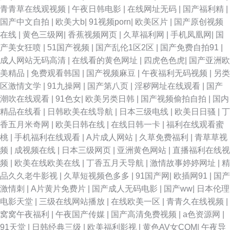
青青草在线观视频
|
午夜日韩电影
|
在线网址无码
|
国产福利精
|
国产中文自拍
|
欧美大b
|
91视频porn
|
欧美区片
|
国产原创视频
在线
|
黄色三级网
|
香蕉视频网页
|
久草福利网
|
手机凤凰网
|
国
产美女狂喷
|
51国产视频
|
国产乱伦1区2区
|
国产免费自拍91
|
成人网站无码高清
|
在线看的黄色网址
|
四虎色色虎
|
国产亚洲欧
美精品
|
免费观看韩国
|
国产视频麻豆
|
午夜福利无码视频
|
另类
区激情文学
|
91九操网
|
国产第八页
|
淫秽网址在线观看
|
国产
潮吹在线观看
|
91色女
|
欧美另类日韩
|
国产视频偷拍自拍
|
国内
精品在线看
|
日韩欧美在线导航
|
日本三级电线
|
欧美日日骚
|
丁
香五月米奇网
|
欧美日韩在线
|
在线日韩一卡
|
福利在线观看蜜
桃
|
手机福利在线观看
|
A片成人网站
|
久草免费福利
|
青草草视
频
|
成视频在线
|
日本三级网页
|
亚洲黄色网站
|
直播福利在线视
频
|
欧美在线欧美在线
|
丁香五月天导航
|
激情故事婷婷网址
|
精
品久久老牛影视
|
久草短视频色多多
|
91国产网
|
欧插网91
|
国产
激情刺
|
A片黄片免费片
|
国产成人无码电影
|
国产ww
|
日本伦理
电影天堂
|
三级在线网站播放
|
在线欧美一区
|
青青久在线视频
|
窝窝午夜福利
|
午夜国产传媒
|
国产高清免费视频
|
a色资源网
|
91天堂
|
日韩经典三级
|
欧美福利影视
|
黄色AV女COM
|
午夜导