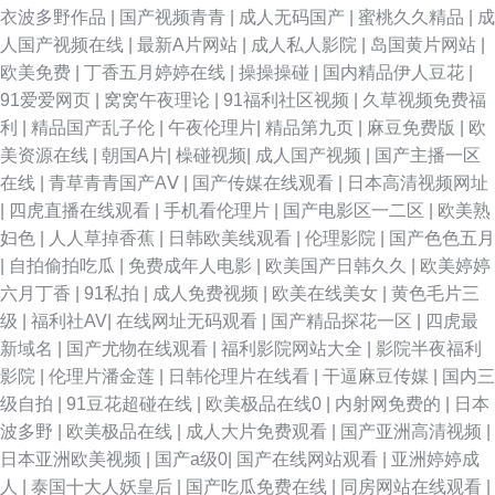
衣波多野作品
|
国产视频青青
|
成人无码国产
|
蜜桃久久精品
|
成
人国产视频在线
|
最新A片网站
|
成人私人影院
|
岛国黄片网站
|
欧美免费
|
丁香五月婷婷在线
|
操操操碰
|
国内精品伊人豆花
|
91爱爱网页
|
窝窝午夜理论
|
91福利社区视频
|
久草视频免费福
利
|
精品国产乱子伦
|
午夜伦理片
|
精品第九页
|
麻豆免费版
|
欧
美资源在线
|
朝国A片
|
橾碰视频
|
成人国产视频
|
国产主播一区
在线
|
青草青青国产AⅤ
|
国产传媒在线观看
|
日本高清视频网址
|
四虎直播在线观看
|
手机看伦理片
|
国产电影区一二区
|
欧美熟
妇色
|
人人草掉香蕉
|
日韩欧美线观看
|
伦理影院
|
国产色色五月
|
自拍偷拍吃瓜
|
免费成年人电影
|
欧美国产日韩久久
|
欧美婷婷
六月丁香
|
91私拍
|
成人免费视频
|
欧美在线美女
|
黄色毛片三
级
|
福利社AV
|
在线网址无码观看
|
国产精品探花一区
|
四虎最
新域名
|
国产尤物在线观看
|
福利影院网站大全
|
影院半夜福利
影院
|
伦理片潘金莲
|
日韩伦理片在线看
|
干逼麻豆传媒
|
国内三
级自拍
|
91豆花超碰在线
|
欧美极品在线0
|
内射网免费的
|
日本
波多野
|
欧美极品在线
|
成人大片免费观看
|
国产亚洲高清视频
|
日本亚洲欧美视频
|
国产a级0
|
国产在线网站观看
|
亚洲婷婷成
人
|
泰国十大人妖皇后
|
国产吃瓜免费在线
|
同房网站在线观看
|