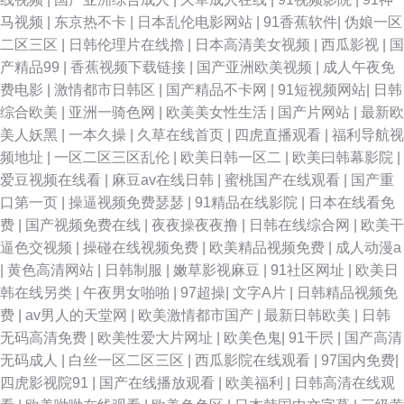
马视频
|
东京热不卡
|
日本乱伦电影网站
|
91香蕉软件
|
伪娘一区
二区三区
|
日韩伦理片在线擼
|
日本高清美女视频
|
西瓜影视
|
国
产精品99
|
香蕉视频下载链接
|
国产亚洲欧美视频
|
成人午夜免
费电影
|
激情都市日韩区
|
国产精品不卡网
|
91短视频网站
|
日韩
综合欧美
|
亚洲一骑色网
|
欧美美女性生活
|
国产片网站
|
最新欧
美人妖黑
|
一本久操
|
久草在线首页
|
四虎直播观看
|
福利导航视
频地址
|
一区二区三区乱伦
|
欧美日韩一区二
|
欧美曰韩幕影院
|
爱豆视频在线看
|
麻豆av在线日韩
|
蜜桃国产在线观看
|
国产重
口第一页
|
操逼视频免费瑟瑟
|
91精品在线影院
|
日本在线看免
费
|
国产视频免费在线
|
夜夜操夜夜撸
|
日韩在线综合网
|
欧美干
逼色交视频
|
操碰在线视频免费
|
欧美精品视频免费
|
成人动漫a
|
黄色高清网站
|
日韩制服
|
嫩草影视麻豆
|
91社区网址
|
欧美日
韩在线另类
|
午夜男女啪啪
|
97超操
|
文字A片
|
日韩精品视频免
费
|
av男人的天堂网
|
欧美激情都市国产
|
最新日韩欧美
|
日韩
无码高清免费
|
欧美性爱大片网址
|
欧美色鬼
|
91干屄
|
国产高清
无码成人
|
白丝一区二区三区
|
西瓜影院在线观看
|
97国内免费
|
四虎影视院91
|
国产在线播放观看
|
欧美福利
|
日韩高清在线观