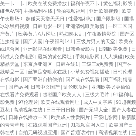
美一卡二卡
|
欧美在线免费播放
|
福利午夜不卡
|
黄色福利影院
|
绯色AV密
|
主播福利在线
|
偷拍视频福利
|
亚洲欧洲视频
|
欧美
午夜剧场0
|
超碰天天撸天天日
|
性爱福利站
|
国产限制级
|
国摸
冰冰黑料视频
|
日韩电影一区
|
亚洲清纯唯美激情
|
一区二区国
产黄片
|
殴美黄片A片网址
|
熟妇熟女乱
|
午夜激情影院
|
国产区
连接精品
|
国产人妻
|
午夜福利141
|
三级片男人的天堂
|
欧美在
线综合网
|
亚洲影视在线观看
|
日韩免费影片
|
日韩欧美免费
|
日
韩成人免费电影
|
最新的黄色网址
|
手机电影网
|
人人操碰
|
欧美
精品天堂
|
东京热亚洲区
|
日韩在线1
|
三级三a免费费
|
国产在
线精品一区
|
丝袜足交喷水在线
|
小草免费视频播放
|
日韩伦理
在线电影
|
国产亚洲自拍偷拍
|
国产成在线观看
|
国产福利精品
一
|
国产av网
|
日韩中文国产
|
乱伦吃瓜网
|
亚洲欧美另类偷怕
|
在线看片免费观看
|
超碰国产欧美人人
|
三级大毛片
|
91福利电
影免费
|
97伦理片
|
欧美在线观看网址
|
成人中文字幕
|
91超视频
豆花
|
高清视频在线
|
日日干日日操
|
国产无码大全
|
国产人妻在
线
|
日韩在线播放一区
|
欧美成人性爱图片
|
三级电影网
|
最新版
的青青草原
|
在线观看国产亚洲
|
91视频官网入口
|
欧美国产日
韩在线
|
自拍无码视频亚洲
|
国产普通话对白
|
高清视频在线
|
三