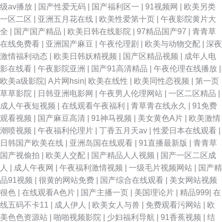
级av播放
|
国产性爱无码
|
国产福利区一
|
91视频网
|
欧美另类
一区二区
|
亚洲五月花在线
|
欧美性爱第十页
|
午夜影院黄片大
全
|
国产国产精品
|
欧美日韩在线影院
|
97精品国产97
|
青青草
在线免费看
|
亚洲国产麻豆
|
午夜伦理剧
|
欧美与动物交配
|
深夜
激情福利动态
|
欧美日韩妖精视频
|
国产区精品视频
|
成年人电
影在线看
|
午夜影院亚洲
|
国产91高清精品
|
午夜伦理在线播放
|
欧美a级影院
|
A片网hsin
|
欧美在线性
|
欧美同性恋视频
|
第一页
草草影院
|
日韩亚洲电影网
|
午夜男人伦理网站
|
一区二区精品
|
成人午夜短视频
|
在线观看午夜福利
|
青草青在线永久
|
91免费
观看视频
|
国产麻豆高清
|
91神马视频
|
美女黄色A片
|
欧美激情
潮喷视频
|
午夜福利伦理片
|
丁香五月天av
|
性爱日本在线观看
|
日韩国产欧美在线
|
亚洲岛国在线观看
|
91直播最新版
|
青青草
国产视偷拍
|
欧美人交配
|
国产精品人人视频
|
国产一区二区成
人
|
成人午夜网
|
午夜福利激情视频
|
一级毛片视频网站
|
国产精
品91视频
|
很黄的网站免费
|
国产综合在线观看
|
美女网站视频
很色
|
在线观看A色片
|
国产主播一页
|
美国理论片
|
精品999
|
在
线五码不卡11
|
成人伊人
|
欧美女人与兽
|
免费观看污网站
|
欧
美色色资源站
|
啪啪视频影院
|
少妇福利导航
|
91香蕉视频
|
结