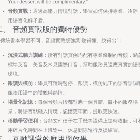
Your dessert will be complimentary."
音頻實戰
：通過高壓力情境對話，學習如何保持專業、冷靜
用語言化解矛盾。
二、 音頻實戰版的獨特優勢
與傳統書本學習不同，音頻實戰版強調‘聽得懂、說得出’：
沉浸式聽力訓練
：所有對話實例均配有專業錄制的音頻，涵
標準英音、美音及常見國際口音，幫助服務員適應真實的語
環境。
跟讀與模仿
：學員可隨時暫停、跟讀，模仿純正的語音語調
服務用語中的禮貌與熱情。
場景化記憶
：每個音頻片段都對應一個具體、微小的服務場
景，將語言點融入情境，記憶更牢固，提取更快速。
移動學習便利
：音頻文件便于在手機等設備上隨時收聽，可
用碎片化時間在上班途中、休息間隙進行反復練習。
三、 互動課堂的應用與效果