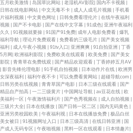
五月欧美激情
|
岛国草比网站
|
老湿机AV影院
|
国内不卡视频
|
日韩在线电影网站
|
中文无毒不卡
|
成人人成毛片视频
|
手机看
92恋足 精品久久97麻豆 欧美视频自拍 伊人精品影院 91黄页 91资源超碰 东
片福利视频
|
中文黄色网址
|
日韩免费看理伦片
|
在线午夜福利
视频
|
国产不卡电影
|
国产在线中文字幕
|
91成色
|
亚洲午夜福利
方AV免费看 久久99精品视频 日韩高清无码不卡 91美女逼 成人午夜福利视频
久久
|
91视频就要操
|
91国产91免费
|
成年人电影免费看
|
爆乳
福利导航
|
理论片免费观看
|
免费看的三级毛片
|
国产美女视频
青娱乐国产 伊人福利国产 91看片黄色下载 99久久精品无码 国产精品久久人
福利
|
成人午夜小视频
|
91tv入口
|
亚洲爽爽
|
91自拍亚洲
|
丁香
5月网
|
欧洲福利影院
|
免费欧美在线观看
|
欧美免费
|
国产美女
久久之久久 午夜成人黑料福利 91在线swag 黑料国产第一页吃 日韩城人网站
影院
|
青青草在免费线观
|
国产精品欢迎观看
|
丁香婷婷五月AⅤ
|
影音先锋伦理电影
|
91手机自拍视频
|
日本动作片在线
|
欧洲男
亚洲色图网址 91韩剧网 91一起c 丁香激情综合 玖玖资源影音先锋 日韩无码
女深夜福利
|
福利午夜不卡
|
可以免费看黄网站
|
超碰导航com
|
日韩另类在线视频
|
青青草国产电影
|
日本三级在线观看
|
国产
123 91丝足 国产午夜福利网址 日韩欧美超碰 伊人久久新址 91试香蕉视频免
精品自产拍高
|
一二三级黄片
|
中国网址导航
|
av豆花在线
|
欧
美福利一区
|
午夜激情福利片
|
国产色秀视频在
|
成人自拍视频
|
费 国产专区传媒 欧美TV日韩TV网站 婷婷五月天色 91豆花成人网站 国产永
三级片大全
|
日本在线播放
|
国产日韩一区二区
|
国内无码黄色
|
亚洲另类校园欧美
|
午夜福利视
|
日本在线播放免费
|
极品白丝
久91福利 深爱开心激情日日撸 91叉啊插 国内av自拍 91巨炮福利在线观看
美女被日
|
91视频网址入口
|
日本三级高清
|
在线日韩亚洲
|
国
产成人无码专区
|
午夜啪视频
|
黑料一区在线观看
|
日本情趣片
|
后入91 一区二区偷拍在线播放 四虎成人影视免费在线 www91激情com 91