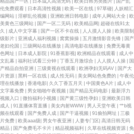
精品国产一区
|
日本成人高清无码
|
欧美日韩另类图片
|
国产乱
伦免费观看
|
日本高清性视频
|
欧美一区在线
|
97草碰
|
人妖精汇
编网站
|
淫秽乱伦视频
|
亚洲欧洲日韩电影
|
成年人网站大全
|
欧
美黄色三级网站
|
国产一区二无码
|
欧美精品网
|
超碰在线91太
久
|
成人中文字幕
|
国产一区不卡在线
|
人人摸人人操
|
欧美限制
级影片
|
亚洲成人福利视频
|
窝窝操操
|
五月激情影音先锋
|
国产
老妇伦国
|
三级网站在线播放
|
高清电影在线播放
|
免费无毒黄
色网址
|
日本成人影院
|
91香蕉影视
|
欧洲精品在线观看
|
成人中
文乱幕
|
福利社试看三分钟
|
丁香五月激综合
|
人人摸人人操
|
国
产精品自拍亚洲
|
三级黄视在线观看
|
欧洲孕妇无码AV
|
国产大
片资源
|
黑料一区在线
|
成人性无码
|
美女网站色免费的
|
午夜伦
理在线播放
|
香港电影
|
久久丁香五月天
|
中国黄色A片
|
成人中
文字幕免费
|
男女啪啪午夜视频
|
国产精品无码电影
|
最新浮力
视频入口
|
微拍福利小视频
|
国产黄三级性孕妇
|
亚洲欧美日韩
成人
|
91直播体育直播
|
美女内射WWW
|
男人天堂午夜
|
艹b视
频在线观看
|
国产免费人成
|
国产干逼视频
|
91偷拍网址
|
三极
片免费
|
欧美aaa级
|
男女午夜亚洲
|
人妻专门区
|
高清日韩无码
精品
|
国产免费毛不卡片
|
精品视频福利
|
久草在线视频资源
|
免