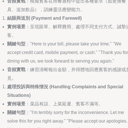
音頻實戰
：模擬賓客在用餐過程中提出各種要求（如更換餐
具、追加飲品），訓練靈活應變能力。
結賬與送別 (Payment and Farewell)
實例場景
：呈現賬單、解釋費用、處理不同支付方式、誠摯
客。
關鍵句型
："Here is your bill, please take your time." "We
accept credit card, mobile payment, or cash." "Thank you for
dining with us, we look forward to serving you again."
音頻實戰
：練習清晰報出金額，并得體地回應賓客的感謝或
見。
處理投訴與特殊情況 (Handling Complaints and Special
Situations)
實例場景
：菜品有誤、上菜延遲、賓客不滿等。
關鍵句型
："I'm terribly sorry for the inconvenience. Let me
solve this for you right away." "Please accept our apologies.