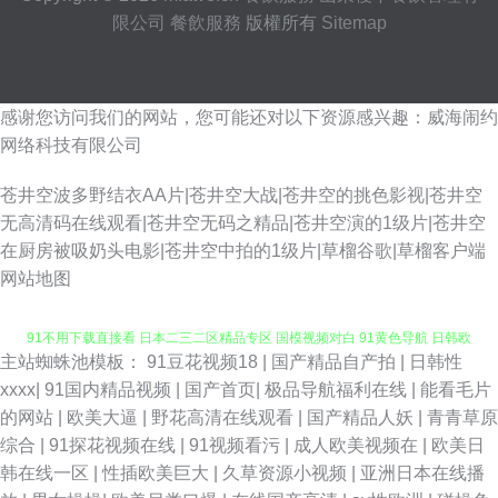
限公司
餐飲服務
版權所有
Sitemap
感谢您访问我们的网站，您可能还对以下资源感兴趣：威海闹约
网络科技有限公司
苍井空波多野结衣AA片|苍井空大战|苍井空的挑色影视|苍井空
无高清码在线观看|苍井空无码之精品|苍井空演的1级片|苍井空
在厨房被吸奶头电影|苍井空中拍的1级片|草榴谷歌|草榴客户端
网站地图
主站蜘蛛池模板：
91豆花视频18
|
国产精品自产拍
|
日韩性
久草精品资源站 一区二区伦理剧 91新视频 深夜网站 91视频成人毛片网站
xxxx
|
91国内精品视频
|
国产首页
|
极品导航福利在线
|
能看毛片
的网站
|
欧美大逼
|
野花高清在线观看
|
国产精品人妖
|
青青草原
91不用下载直接看 日本二三二区精品专区 国模视频对白 91黄色导航 日韩欧
综合
|
91探花视频在线
|
91视频看污
|
成人欧美视频在
|
欧美日
韩在线一区
|
性插欧美巨大
|
久草资源小视频
|
亚洲日本在线播
美在线综合网 福利视频区 91tv在线 日本美女bb 国产第33页 91狼友社 欧美