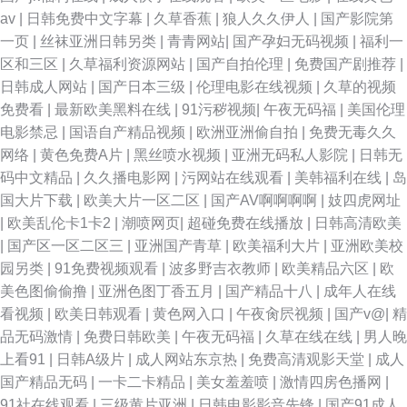
av
|
日韩免费中文字幕
|
久草香蕉
|
狼人久久伊人
|
国产影院第
一页
|
丝袜亚洲日韩另类
|
青青网站
|
国产孕妇无码视频
|
福利一
区和三区
|
久草福利资源网站
|
国产自拍伦理
|
免费国产剧推荐
|
日韩成人网站
|
国产日本三级
|
伦理电影在线视频
|
久草的视频
免费看
|
最新欧美黑料在线
|
91污秽视频
|
午夜无码福
|
美国伦理
电影禁忌
|
国语自产精品视频
|
欧洲亚洲偷自拍
|
免费无毒久久
网络
|
黄色免费A片
|
黑丝喷水视频
|
亚洲无码私人影院
|
日韩无
码中文精品
|
久久播电影网
|
污网站在线观看
|
美韩福利在线
|
岛
国大片下载
|
欧美大片一区二区
|
国产AV啊啊啊啊
|
妓四虎网址
|
欧美乱伦卡1卡2
|
潮喷网页
|
超碰免费在线播放
|
日韩高清欧美
|
国产区一区二区三
|
亚洲国产青草
|
欧美福利大片
|
亚洲欧美校
园另类
|
91免费视频观看
|
波多野吉衣教师
|
欧美精品六区
|
欧
美色图偷偷撸
|
亚洲色图丁香五月
|
国产精品十八
|
成年人在线
看视频
|
欧美日韩观看
|
黄色网入口
|
午夜肏屄视频
|
国产v@
|
精
品无码激情
|
免费日韩欧美
|
午夜无码福
|
久草在线在线
|
男人晚
上看91
|
日韩A级片
|
成人网站东京热
|
免费高清观影天堂
|
成人
国产精品无码
|
一卡二卡精品
|
美女羞羞喷
|
激情四房色播网
|
91社在线观看
|
三级黄片亚洲
|
日韩电影影音先锋
|
国产91成人