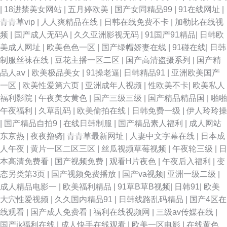
|
18进禁美女网站
|
五月婷欧美
|
国产女同精品99
|
91在线网址
|
青青草vip
|
人人爽精品在线
|
日韩在线免费不卡
|
加勒比在线视
频
|
国产成人无码A
|
久久亚洲影视无码
|
91国产91精品
|
日韩欧
美成人网址
|
欧美色色一区
|
国产绿帽娇妻在线
|
91碰在线
|
日韩
制服丝袜在线
|
豆花主播一区二区
|
国产高清盗摄系列
|
国产精
品人aⅴ
|
欧美极品美女
|
91操老逼
|
日韩精品91
|
亚洲欧美国产
一区
|
欧美性爱第六页
|
亚洲成年人视频
|
性欧美不卡
|
欧美私人
福利影院
|
午夜美女黄色
|
国产三级三级
|
国产精品精品国
|
啪啪
午夜福利
|
久草乱码
|
欧美偷拍在线
|
日韩免费一级
|
伊人玲玲操
|
国产精品自拍9
|
在线日韩制服
|
国产精品素人福利
|
成人网站
东京热
|
夜夜撸骑
|
青青草最新网址
|
人妻中文字幕在线
|
日本成
人午夜
|
黄片一区二区三区
|
丝瓜视频草莓视频
|
午夜轮三级
|
日
本高清免费看
|
国产视频免费
|
观看H片夜色
|
午夜后入福利
|
变
态另类第3页
|
国产视频免费播放
|
国产va视频
|
亚洲一级二级
|
成人精品电影一
|
欧美福利精品
|
91草B草B视频
|
日韩91
|
欧美
大穴性爱视频
|
久久国内精品91
|
日韩线路乱码精品
|
国产4区在
线观看
|
国产成人免费看
|
福利在线视频网
|
三级av传媒在线
|
国产jk福利在线
|
成人快手在线观看
|
欧美一区电影
|
在线黄色