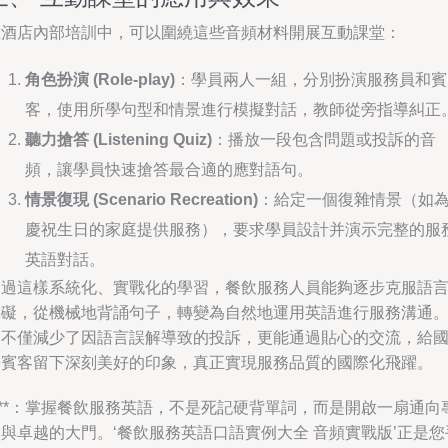
在酒店內部培訓中，可以圍繞這些音頻材料開展互動課堂：
角色扮演 (Role-play)
：學員兩人一組，分別扮演服務員和賓
客，使用所學句型和情景進行模擬對話，教師從旁指導糾正
聽力搶答 (Listening Quiz)
：播放一段包含問題或投訴的音
頻，讓學員快速搶答最合適的應對語句。
情景復現 (Scenario Recreation)
：給定一個復雜情景（如
慶祝生日的家庭提供服務），要求學員設計并演示完整的服
英語對話。
通過這樣系統化、實戰化的學習，餐飲服務人員能夠逐步克服語
障礙，從機械地背誦句子，轉變為自然地運用英語進行服務溝通
這不僅減少了因語言誤解導致的投訴，更能通過貼心的交流，給
際賓客留下深刻美好的印象，真正實現服務品質的國際化飛躍。
***：掌握餐飲服務英語，不是死記硬背單詞，而是開啟一扇通向
與卓越的大門。‘餐飲服務英語口語實例大全 音頻實戰版’正是您