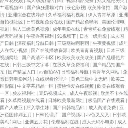
品豆花视频
|
成人动漫精品
|
国产视频精品免费
|
熟女乱伦另类
|
艹逼视频91
|
国产疯狂露脸对白
|
夜色影视
|
欧美韩偷拍
|
国产激
情
|
亚洲综合在线婷婷
|
久草福利福利视频
|
伊人青青草原
|
亚洲
自拍棚社区
|
日韩视频免费在线
|
国产精品色哟哟
|
美国伦理电
视剧
|
男人三级黄色视频
|
成年电影在线
|
青青草在免费线观
|
精
品无码视屏
|
午夜香蕉福利
|
91视频下
|
日本一级电影
|
成人国
产日韩
|
深夜福利导航日韩
|
三级网站啊啊啊
|
午夜黄视频
|
成年
人在线小视频
|
国产在线播放资源
|
欧美青青青视频
|
日本三级
视频网址
|
国产高清不卡区
|
欧美欧美欧美欧美
|
国产乱理伦片
在线
|
日韩三级中文字幕
|
在线久草免费福利
|
国产精品拍国产
拍
|
国产精品入口
|
av自拍AV
|
日韩福利导航
|
青青草久网站
|
免
费日韩电影网站
|
在线观看伦理片
|
黄色三级中文无码
|
欧美二
区影院
|
中文字幕精品一区
|
蜜桃性爱在线视频
|
欧美在线观看
一区
|
狼友福利社
|
豆奶视频成人
|
成人午夜影视
|
欧美不卡在线
看
|
久草网视频在线看
|
日韩欧美最新网址
|
极品国产在线观看
|
国产人成亚
|
后入学生妹
|
国产日韩精品91
|
成人高清免费
|
亚
洲色图婷婷五月
|
日韓伦理片
|
国产视频a
|
av色叉叉叉
|
日韩欧
美A片网址
|
亚训五月花
|
伦理福利在线
|
成人无码小电影
|
成人