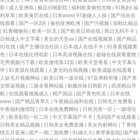
影
|
成人亚洲电
|
极品日啪影院
|
福利欧美偷拍尤物
|
91熟妇
|
福
利草草
|
欧美肏屄在线
|
曰本www
|
97超碰人人操
|
国产综合在
线观看
|
国产一区2区
|
偷拍亚洲欧洲
|
国产污视频
|
加勒比精品
|
91青榴偷拍
|
欧美一区无
|
国产欧美日韩在线
|
韩日无码不卡
|
日韩成人中文字幕
|
美女的天堂av
|
国产在线视频第
|
国产精品
91在线
|
国产主播综合社区
|
日本成人在线不卡
|
91香蕉视频黄
色
|
日本在线伦理电影
|
日本高清视频在线
|
超碰在线观看蜜桃
|
宅男视频污下载
|
欧美激情第13页
|
欧美天堂香蕉
|
中文字幕久
毕
|
91资源在线观看
|
人妻无码在线视频
|
欧美成版在线观看
|
人妖毛片视频网站
|
欧美日韩一道在线
|
97亚洲精华液
|
国产美
女抠逼视频
|
三级全黄网站版
|
制服丝袜日韩影片
|
四虎精品导
航
|
在线观看视频成人
|
精产国品
|
国产黄色吃瓜
|
日本在线
www
|
国产精品青草久
|
午夜精品福利在线
|
日韩毛片免费看
|
午夜福利激情院
|
日本在线免费网站
|
日韩另类一区
|
一级理论
片
|
欧美影院一区二区
|
中文字幕国产不卡
|
无码国产在线观看
|
日韩美女精品视频
|
日韩美女免费直播
|
美女内射网站
|
丁香情
情五月亚洲
|
国产一期二期免费
|
91碰久久
|
青苹果影院
|
国产精