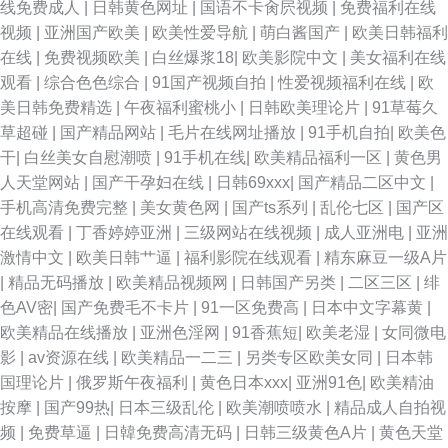
线免费成人
|
日韩黄色网址
|
国语不卡肏屄视频
|
免费福利在线
视频
|
亚洲国产欧美
|
欧美性爱导航
|
萌白酱国产
|
欧美日韩福利
在线
|
免费视频欧美
|
白丝爆浆18
|
欧美影院中文
|
美女福利在线
观看
|
综合色色综合
|
91国产视频自拍
|
性爱视频福利在线
|
欧
美日韩免费精选
|
午夜福利蜜桃小
|
日韩欧美理论片
|
91草莓久
草超碰
|
国产精品网站
|
毛片在线网址播放
|
91手机自拍
|
欧美色
干
|
白丝美女自慰潮喷
|
91手机在线
|
欧美精品福利一区
|
黄色男
人天堂网站
|
国产干孕妇在线
|
日韩69xxx
|
国产精品二区中文
|
手机高清免费完整
|
美女黄色网
|
国产ts系列
|
乱伦七区
|
国产区
在线观看
|
丁香婷婷亚洲
|
三级网站在线视频
|
成人亚洲电
|
亚洲
激情中文
|
欧美日韩艹逼
|
福利影院在线观看
|
精东麻豆一级A片
|
精品无码播放
|
欧美精品视频网
|
日韩国产另类
|
二区三区
|
绯
色AV密
|
国产免费毛不卡片
|
91一区免费高
|
日本中文字幕黄
|
欧美精品在线播放
|
亚洲色淫网
|
91香蕉短
|
欧美老湿
|
女同微电
影
|
av资源在线
|
欧美精品一二三
|
另类专区欧美女同
|
日本韩
国理论片
|
俄罗斯午夜福利
|
黄色日本xxx
|
亚洲91色
|
欧美精油
按摩
|
国产99热
|
日本三级乱伦
|
欧美潮喷喷水
|
精品成人自拍视
频
|
免费草逼
|
日韓免费高清无码
|
日韩三级黄色A片
|
黄色天堂