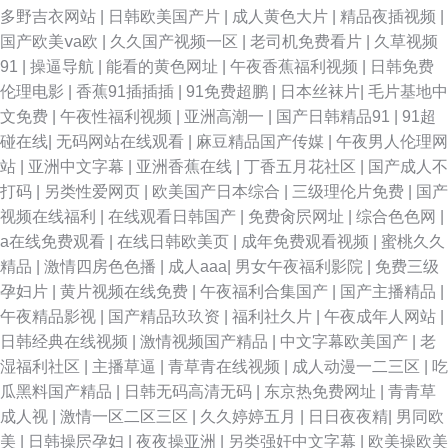
多野吉衣网站
|
日韩欧美国产片
|
成人黄色大片
|
精品夜插视频
|
国产欧美ⅴa欧
|
久久国产视频一区
|
老司机免费看片
|
久草视频
91
|
操逼导航
|
能看的黄色网址
|
午夜香蕉福利视频
|
日韩免费
伦理电影
|
香蕉91插插插
|
91免费超鹏
|
日本丝袜片
|
毛片基地中
文免费
|
午夜性福利视频
|
亚洲高潮一
|
国产日韩精品91
|
91超
碰在线
|
无码网站在线观看
|
麻豆精品国产传媒
|
午夜男人伦理网
站
|
亚洲中文字幕
|
亚洲香蕉在线
|
丁香五月花社区
|
国产成人不
打码
|
另类性爱网页
|
欧美国产日本综合
|
三级理伦片免费
|
国产
视频在线福利
|
在线观看日韩国产
|
免费肏屄网址
|
综合色色网
|
a在线免费观看
|
在线日韩欧美页
|
成年免费观看视频
|
蜜桃久久
精品
|
激情四房色色播
|
成人aaa
|
男女午夜福利影院
|
免费三级
孕妇片
|
黄片视频在线免费
|
午夜福利合集国产
|
国产主播精品
|
午夜精品影视
|
国产精品玖玖资
|
福利社久片
|
午夜成年人网站
|
日韩经典在线视频
|
激情视频国产精品
|
中文字幕欧美国产
|
老
湿福利社区
|
主播草逼
|
青草青在线视频
|
成人动漫一二三区
|
吃
瓜黑料国产精品
|
日韩无码高清无码
|
东京热免费网址
|
青青草
成人视
|
激情一区二区三区
|
久久婷婷五月
|
日日夜夜精
|
男同欧
美
|
日韩操屄孕妇
|
夜夜操亚洲
|
另类强奸中文字幕
|
欧美操欧美