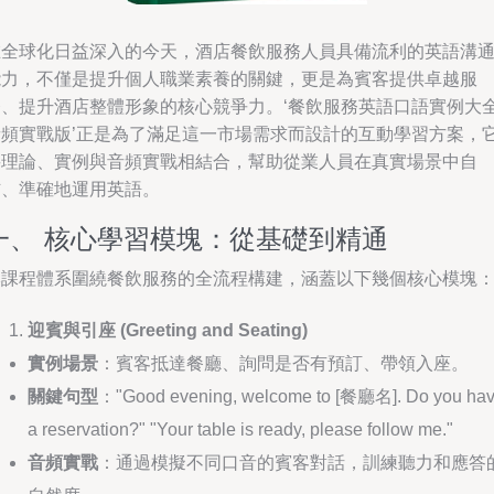
在全球化日益深入的今天，酒店餐飲服務人員具備流利的英語溝
能力，不僅是提升個人職業素養的關鍵，更是為賓客提供卓越服
務、提升酒店整體形象的核心競爭力。‘餐飲服務英語口語實例大
音頻實戰版’正是為了滿足這一市場需求而設計的互動學習方案，
將理論、實例與音頻實戰相結合，幫助從業人員在真實場景中自
信、準確地運用英語。
一、 核心學習模塊：從基礎到精通
本課程體系圍繞餐飲服務的全流程構建，涵蓋以下幾個核心模塊
迎賓與引座 (Greeting and Seating)
實例場景
：賓客抵達餐廳、詢問是否有預訂、帶領入座。
關鍵句型
："Good evening, welcome to [餐廳名]. Do you ha
a reservation?" "Your table is ready, please follow me."
音頻實戰
：通過模擬不同口音的賓客對話，訓練聽力和應答