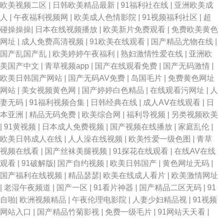
欧美视频二区
|
日韩欧美精品最新
|
91福利社在线
|
亚洲欧美成
人
|
午夜福利视频网
|
欧美成人色情影院
|
91视频福利社区
|
超
在线精品视频 91啦精品视频网站 影音先锋电影成人AV 亚洲AV人人妻人人操
碰操操操
|
日本在线视频播放
|
欧美新片免费观看
|
免费欧美黄色
网址
|
成人免费高清视频
|
91欧美在线观看
|
国产精品尤物在线
|
婷婷无码下载 另类vv 超碰公开成人 国产91视频网 超碰人人爱人人爽 免费男
国产乱国产乱
|
欧美婷婷午夜福利
|
熟妇激情性爱在线
|
亚洲欧
美国产中文
|
青草视频app
|
国产在线观看免费
|
国产无码激情
|
女午男女网址 密挑伊人AV 91新人宝儿视频 国产福利写真 欧美精久久 先锋
欧美日韩国产网站
|
国产无码AV免费
|
岛国毛片
|
免费黄色网址
网站
|
美女视频黄色网
|
国产婷婷白色精品
|
在线观看污网址
|
人
av成人电影 肏屄福利 欧美专区日韩专区 91N污 国产伦精品 久久视频333 91
妻无码
|
91福利视频合集
|
日韩经典在线
|
成人AⅤ在线观看
|
日
本亚洲
|
精品无码免费
|
欧美综合网
|
福利导视频
|
另类视频欧美
国产丝袜在线观看 91传媒爱豆 欧美专区一 国产在线色情 爱艹伊人久久 少妇
|
91黄视频
|
日本成人免费视频
|
国产视频在线播放
|
家庭乱伦
|
欧美日韩成人在线
|
人人澡在线视频
|
欧美性爱一级色图
|
青草
老司机福利 91视频合集 大香蕉资源共享 91超碰在线成人 五月花激情 91女
视频在线看
|
国产丝袜美腿视频
|
91探花在线观看
|
在线AV在线
观看
|
91破解版
|
国产自约视频
|
欧美日韩国产
|
黄色网址无码
|
神福利视频在线 1024在线视频精品 四虎小视频 日韩综合在线精品 国产自91
国产福利在线视频
|
精品瑟瑟
|
欧美在线成人看片
|
欧美激情网址
|
老湿午夜频道
|
国产一区
|
91看片神器
|
国产精品二区无码
|
91
午夜免费福利视频 91唐伯虎国产在线 国产95在线 男人天堂第一页 午夜福利
自啪
|
欧洲视频精品
|
午夜伦理电影院
|
人妻少妇精品视
|
91视频
网站入口
|
国产精品竹菊影视
|
免费一级毛片
|
91网站天天看
|
剧场麻豆影视 91日本 豆花视频福利 午夜天堂亚洲色 97福利电影网 激情丁香