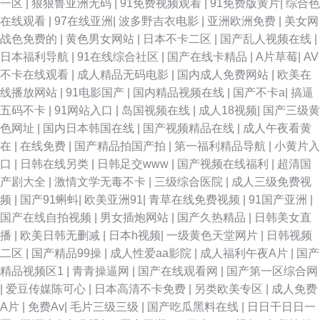
一区
|
狠狠鲁亚洲无码
|
91免费视频观看
|
91免费版黄片
|
综合色
在线观看
|
97在线亚洲
|
波多野吉衣电影
|
亚洲欧洲免费
|
美女网
浆AV 国产性爱不卡在线观看 成人夜视频久久 午夜成人精品在线视频 91探花
战色免费的
|
黄色男女网站
|
日本不卡二区
|
国产乱人视频在线
|
日本福利导航
|
91在线综合社区
|
国产在线卡精品
|
A片草莓
|
AV
在线观看 不卡另类 精品99re 麻豆操操操 青娱乐91密爱 黄色视频A 亚洲久草
不卡在线观看
|
成人精品无码电影
|
国内成人免费网站
|
欧美在
线播放网站
|
91电影国产
|
国内精品视频在线
|
国产不卡a
|
搞逼
网 超碰91人人人人人乐 91国产黑丝足交 亚州成人色网 色婷婷观看入口 日屄
五码不卡
|
91网站入口
|
岛国视频在线
|
成人18视频
|
国产三级黄
色网址
|
国内日本韩国在线
|
国产视频精品在线
|
成人午夜看黄
导航 先锋影音女同 精品91九色 日韩无码丝袜网址 香蕉伊在线 91社区论坛电
在
|
在线免费
|
国产精品拍国产拍
|
第一福利精品导航
|
小黄片入
口
|
日韩在线另类
|
日韩足交www
|
国产视频在线福利
|
超清国
影 俺去也色 豆花91网 九要肏屄海角社区 欧美性爱复古wwww 91n在线 91熟
产剧大全
|
激情文学无毒不卡
|
三级综合医院
|
成人三级免费视
频
|
国产91蝌蚪
|
欧美亚洲91
|
青草在线免费视频
|
91国产亚洲
|
妇 东方aⅴ影库 九九伦子片 蜜桃成人免费网站 亚洲AV先锋 91福利淫导航 91
国产在线自拍视频
|
男女插炮网站
|
国产久热精品
|
日韩美女直
播
|
欧美日韩无删减
|
日本h视频
|
一级黄色天堂网片
|
日韩视频
香蕉视频18 超碰91第一页 韩国久久精品 四虎东方av 最新福利AV在线 91牛
二区
|
国产精品99操
|
成人性爱aa影院
|
成人福利午夜A片
|
国产
精品视频区1
|
青青操逼网
|
国产在线观看网
|
国产第一区综合网
牛人妻 俺去也导航 久久国产高潮久久 青青草原社区 伊人大香蕉介绍 91国产
|
爱豆传媒陈可心
|
日本高清不卡免费
|
另类欧美专区
|
成人免费
A片
|
免费Av
|
毛片三级三级
|
国产吃瓜黑料在线
|
日日干日日一
原创大香蕉 超碰在线网址 黑丝少妇孙倩 老司机av管乐 青青草影院福利专区