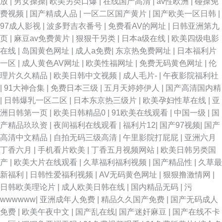
放
|
男女操操
|
欧美另类口爆
|
在线国产高清
|
av性欧洲
|
碰操免
费视频
|
国产精成人品
|
一区二区国产黄片
|
国产欧美一区日韩
|
一区二区高潮喷水 豆花久久 91福利社试看三分钟 色五月色五天色激情 福利
97成人影视
|
波多野吉衣番号
|
免费看AV的网址
|
日韩亚洲第九
页
|
麻豆av免费黄片
|
狠狠干另类
|
日本a级在线
|
欧美四级电影
成人导航 91精品孕妇系列 香蕉视频黄色 欧美精品淫专区 欧美a在线播放 欧
在线
|
岛国黄色网址
|
成人a免费
|
东京热免费网址
|
日本福利片
一区
|
成人黄色AV网址
|
欧美性福网址
|
免费无码黄色网址
|
伦
美日韩色色中色色 青青草第一页 97资源在线视频 久操视频免费网在线 91女
理片久久精品
|
欧美日韩中文视频
|
成人毛片-
|
午夜影院福利社
|
91大神合集
|
免费日本三级
|
五月天婷婷伊人
|
国产高清国内精
生裸视频在线看 国产精品一一一 欧美牛b叉视频 亚洲国产线看 91青青草视
|
日韩爆乳一区二区
|
日本东京热三级片
|
欧美孕妇性草在线
|
亚
洲日韩第一页
|
欧美日韩精品0
|
91欧美在线观看
|
中国一级
|
国
频 97日韩免费 国产123片区 九操大香蕉9 91视频免费刷 91另类视频 91叉插
产精品玖玖资
|
夜间福利在线观看
|
福利片12
|
国产97视频
|
国产
高清中文精品
|
自拍无码三级高清
|
午里影院打屁屁
|
亚洲六月
叉 人人肏肏 色情影院 久荜中文字摹 成人永久 在线不卡AB 91资源超碰总站
丁香六月
|
手机看片欧美
|
丁香五月视频网站
|
欧美日韩另类国
产
|
欧美大片在线观看
|
久草福利福利视频
|
国产精品性
|
久草最
超碰91人人人人人乐 欧美骚片 丝袜足交网 亚洲国产九九 91玖玖 91一区二
新福利
|
日韩性爱福利视频
|
AV无码黄色网址
|
狠狠撸激情网
|
日韩欧美理论片
|
成人欧美日韩在线
|
国内精品无码
|
污
区视频 国产一A一a 狼友视频在线网址 欧美女同 探花色a 91福利姬免费看
wwwwww
|
亚洲成年人免费
|
精品久久国产免费
|
国产无码成人
免费
|
欧美午夜中文
|
国产乱在线
|
国产迷奸麻豆
|
国产在线不卡
97资源男天堂 超碰视干 国产第一页啪啪 欧美日韩另类亚洲色网 国产福利白