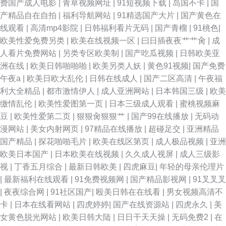
费国产成人电影
|
青草视频网址
|
91短视频下载
|
岛国不卡
|
国
产精品自在自拍
|
福利导航网站
|
91精选国产大片
|
国产黄色在
线观看
|
高清mp4影院
|
日韩福利看片无码
|
国产青榴
|
91桃色
|
欧美性爱免费另类
|
欧美在线视频一区
|
曰日插夜夜艹艹肏
|
成
人看片免费网站
|
另类专区欧美制
|
国产吃瓜视频
|
日韩欧美亚
洲在线
|
欧美日韩啪啪啪
|
欧美另类人妖
|
黄色91视频
|
国产免费
午夜a
|
欧美日欧大乱伦
|
日韩在线成人
|
国产二区高清
|
午夜福
利大全精品
|
都市激情伊人
|
成人亚洲网站
|
日本韩国三级
|
欧美
缴情乱伦
|
欧美性爱图第一页
|
日本三级成人观看
|
蜜桃视频麻
豆
|
欧美性爱第二页
|
狠狠肏狠狠艹
|
国产99在线播放
|
无码动
漫网站
|
美女内射网页
|
97精品在线播放
|
超碰足交
|
亚洲精品
国产精品
|
探花啪啪毛片
|
欧美在线区第页
|
成人极品视频
|
亚洲
欧美日本国产
|
日本欧美在线视频
|
久久成人视屏
|
成人三级影
视
|
丁香五月综合
|
最新日韩欧美
|
四虎麻豆
|
年轻的母亲伦理片
|
最新福利在线观看
|
91免费视频网
|
国产精品影视网
|
91叉叉叉
|
夜夜综合网
|
91社区国产
|
殴美日韩在在线看
|
男女视频高清不
卡
|
日本在线看网站
|
四虎婷婷
|
国产在线资源站
|
四虎永久
|
美
女黄色脱光网站
|
欧美日韩大陆
|
日日干天天操
|
无码免费2
|
在