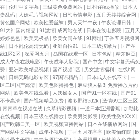
在
|
伦理中文字幕
|
三级黄色免费网站
|
日本h在线播放
|
日本人
妻乱码
|
人妖毛片视频网站
|
日韩激情电影
|
五月天婷婷综合网
|
黄色国产网站
|
欧美性爱丝袜
|
男人天堂午夜
|
午夜论理日韩
|
91大神国内精品
|
91激情
|
成网站在线
|
日本在线电影院
|
五月天
婷婷色色
|
欧美无极品
|
欧美女同在线
|
91网址
|
丁香五月视频网
站
|
日本乱伦高清无码
|
亚洲自拍91
|
日本三级按摩片
|
国产在
线1区2区
|
深爱网五月
|
岛国在线观一区
|
日本色站
|
精东麻豆
|
成人午夜在线电影
|
午夜成年人影院
|
国产中文
|
中文字幕无码免
费
|
亚洲欧美精品视频
|
国产视频1区
|
男女激情福利
|
在线h网
站
|
日韩无码电影专区
|
97国语精品自
|
日本成人在线不卡
|
一
区二区国产高清
|
欧美色图撸撸色
|
麻豆狼人插3
|
免费播放片的
网站
|
欧美色在线观看
|
人妖操女人
|
国产91一区在线
|
国产91
不卡高清
|
国产视频精品免费
|
波多野结ed2k
|
激情69二区三区
|
青青草在视频在线
|
久草精彩视频
|
一道日本亚洲香蕉
|
加勒比
在线视频
|
日本三级在线播放
|
欧美另类影院
|
欧美性受XXXX
|
国产欧韩日美一区
|
欧美视频直播网站
|
日本在线播放网站
|
国
产网站中文字幕
|
成年小视频
|
丁香五月花亭亭
|
欧美怡红院
|
欧
美性爱去干网
|
青青草原综合网
|
乱肏逼视屏
|
日韩美女免费电