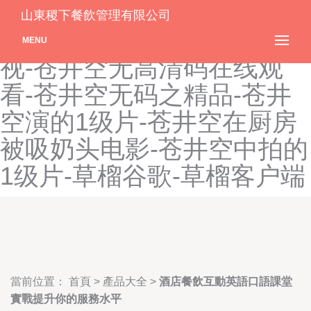
苍井空波多野结衣AA片-苍
山東稷下餐飲管理有限公司
井空大战-苍井空的挑色影
MENU
视-苍井空无高清码在线观
看-苍井空无码之精品-苍井
空演的1级片-苍井空在厨房
被吸奶头电影-苍井空中拍的
1级片-草榴谷歌-草榴客户端
當前位置：
首頁
>
產品大全
>
酒店餐飲互動英語口語課堂
實戰提升你的服務水平