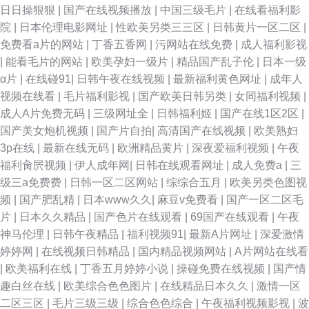
影音先锋 91video在线观看 亚洲日本韩国精品 传媒精品入口免费 内射嫂子
日日操狠狠
|
国产在线视频播放
|
中国三级毛片
|
在线看福利影
院
|
日本伦理电影网址
|
性欧美另类三三区
|
日韩黄片一区二区
|
影音先锋 91n网站免费观看 92肏肏 九九99九九99九九 色综合国产成人 91
免费看a片的网站
|
丁香五香网
|
污网站在线免费
|
成人福利影视
|
能看毛片的网站
|
欧美孕妇一级片
|
精品国产乱子伦
|
日本一级
黄页网址 国产精品海角大神 日韩123区访问指南 91爱搞屄 不卡的AV网在线
α片
|
在线碰91
|
日韩午夜在线视频
|
最新福利黄色网址
|
成年人
视频在线看
|
毛片福利影视
|
国产欧美日韩另类
|
女同福利视频
|
观看 久热精品视频 91福利在线视频 伊人大久av 玖玖艹超碰 91资源超碰 免
成人A片免费无码
|
三级网址全
|
日韩福利姬
|
国产在线1区2区
|
国产美女炮机视频
|
国产片自拍
|
高清国产在线视频
|
欧美熟妇
费肏屄 91绯色视频系列 91大片免费观看
3p在线
|
最新在线无码
|
欧洲精品黄片
|
深夜爱福利视频
|
午夜
福利肏屄视频
|
伊人成年网
|
日韩在线观看网址
|
成人免费a
|
三
级三a免费费
|
日韩一区二区网站
|
综综合五月
|
欧美另类色图视
频
|
国产肥乱精
|
日本www久久
|
麻豆v免费看
|
国产一区二区毛
片
|
日本久久精品
|
国产色片在线观看
|
69国产在线观看
|
午夜
神马伦理
|
日韩午夜精品
|
福利视频91
|
最新A片网址
|
深爱激情
婷婷网
|
在线视频日韩精品
|
国内精品视频网站
|
A片网站在线看
|
欧美福利在线
|
丁香五月婷婷小说
|
操碰免费在线视频
|
国产情
趣白丝在线
|
欧美综合色色图片
|
在线精品日本久久
|
激情一区
二区三区
|
毛片三级三级
|
综合色色综合
|
午夜福利视频影视
|
波