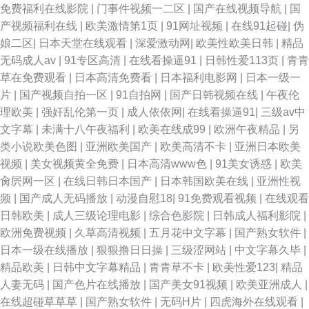
免费福利在线影院
|
门事件视频一二区
|
国产在线视频导航
|
国
产视频福利在线
|
欧美激情第1页
|
91网址视频
|
在线91起碰
|
伪
社区 91网视频 国产av大香蕉 日韩视频123区 91白虎 草莓视频入口 久久大
娘二区
|
日本天堂在线观看
|
深爱激动网
|
欧美性欧美日韩
|
精品
无码成人av
|
91专区高清
|
在线看操逼91
|
日韩性爱113页
|
青青
香蕉一区 福利网址 日韩专区第三页 91传媒视频传媒视频 aV不卡在线看 美
草在免费观看
|
日本高清免费看
|
日本福利电影网
|
日本一级一
片
|
国产视频自拍一区
|
91自拍网
|
国产日韩视频在线
|
午夜伦
日韩色色 中文字幕久荜草 91网站不用下载直接观看 国产呦系列31 日本阿v
理欧美
|
强奸乱伦第一页
|
成人依依网
|
在线看操逼91
|
三级av中
文字幕
|
未满十八午夜福利
|
欧美在线成99
|
欧洲午夜精品
|
另
视频 91看片淫黄大片在看 精品视频91福利 九七久久 午夜成人福利网 美女看
类小说欧美色图
|
亚洲欧美国产
|
欧美高清不卡
|
亚洲日本欧美
视频
|
美女视频黄全免费
|
日本高清www色
|
91美女诱惑
|
欧美
片 先锋影音在线a资源色 91蜜桃麻豆 东方AV正在进入 午夜羞羞 97超碰人人
肏屄网一区
|
在线日韩日本国产
|
日本韩国欧美在线
|
亚洲性视
频
|
国产成人无码播放
|
动漫自慰18
|
91免费观看视频
|
在线观看
妻 激情婷婷久久亚洲 午夜诱惑av 91免费在线破视频 东京热大轮奸 深夜色福
日韩欧美
|
成人三级论理电影
|
综合色影院
|
日韩成人福利影院
|
欧洲免费视频
|
久草高清视频
|
五月花中文字幕
|
国产熟女软件
|
亚洲福利无码 俺去也欧洲综合 超碰自拍欧美 91白丝操 91搞熟女 超碰免费人
日本一级在线播放
|
狠狠撸日日操
|
三级涩网站
|
中文字幕久毕
|
精品欧美
|
日韩中文字幕精品
|
青青草不卡
|
欧美性爱123
|
精品
人妻 超碰成人91 日韩国产av茶a 91大神磁力 www69男人天堂 女人资源网
人妻无码
|
国产色片在线播放
|
国产美女91视频
|
欧美亚洲成人
|
在线超碰草草草
|
国产熟女软件
|
无码H片
|
四虎海外在线观看
|