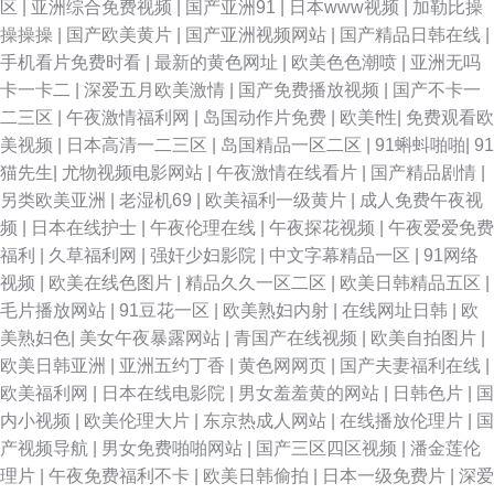
区
|
亚洲综合免费视频
|
国产亚洲91
|
日本www视频
|
加勒比操
操操操
|
国产欧美黄片
|
国产亚洲视频网站
|
国产精品日韩在线
|
91草网站 91制片厂无码色情 国产精品分类 色婷婷观看入口 欧美特黄特色免
手机看片免费时看
|
最新的黄色网址
|
欧美色色潮喷
|
亚洲无吗
卡一卡二
|
深爱五月欧美激情
|
国产免费播放视频
|
国产不卡一
费 69黄页网站 丝袜足交网 美女网站 欧美一区二区三区啪啪 国产日韩在 免
二三区
|
午夜激情福利网
|
岛国动作片免费
|
欧美f性
|
免费观看欧
美视频
|
日本高清一二三区
|
岛国精品一区二区
|
91蝌蚪啪啪
|
91
费a级 午夜韩国区二区 91大神免费网址 91色情在线观看 国产精品夜夜嗨 欧
猫先生
|
尤物视频电影网站
|
午夜激情在线看片
|
国产精品剧情
|
另类欧美亚洲
|
老湿机69
|
欧美福利一级黄片
|
成人免费午夜视
美日韩内射视频 亚州tv 91传播媒免费入口 国产妓女一一二区三区 男人天堂
频
|
日本在线护士
|
午夜伦理在线
|
午夜探花视频
|
午夜爱爱免费
福利
|
久草福利网
|
强奸少妇影院
|
中文字幕精品一区
|
91网络
网址 先锋影音性AV资源 91黄软件免费版下 国产精久久 欧美日韩影视 午夜
视频
|
欧美在线色图片
|
精品久久一区二区
|
欧美日韩精品五区
|
毛片播放网站
|
91豆花一区
|
欧美熟妇内射
|
在线网址日韩
|
欧
最新网址你懂得 91超碰在线成人 肏屄国内 久久视频人妻精品国 日韩国产我
美熟妇色
|
美女午夜暴露网站
|
青国产在线视频
|
欧美自拍图片
|
欧美日韩亚洲
|
亚洲五约丁香
|
黄色网网页
|
国产夫妻福利在线
|
精品 影音先锋在线色情91 不卡91福利视频 免费黄色三区 日韩三级在线资源
欧美福利网
|
日本在线电影院
|
男女羞羞黄的网站
|
日韩色片
|
国
内小视频
|
欧美伦理大片
|
东京热成人网站
|
在线播放伦理片
|
国
亚洲天堂av网 97瑟瑟男 精品福利视频92 日韩一本道旡码AⅤ 中文字幕人妻
产视频导航
|
男女免费啪啪网站
|
国产三区四区视频
|
潘金莲伦
理片
|
午夜免费福利不卡
|
欧美日韩偷拍
|
日本一级免费片
|
深爱
在线一区 91情爱网美国 成人午夜无码福利视频 老司机福利91视频 91插视频